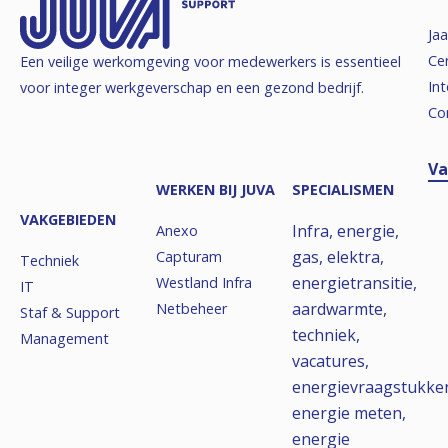
Jaa
Cer
Een veilige werkomgeving voor medewerkers is essentieel
Int
voor integer werkgeverschap en een gezond bedrijf.
Co
Va
WERKEN BIJ JUVA
SPECIALISMEN
VAKGEBIEDEN
Infra, energie,
Anexo
gas, elektra,
Capturam
Techniek
energietransitie,
Westland Infra
IT
aardwarmte,
Netbeheer
Staf & Support
techniek,
Management
vacatures,
energievraagstukke
energie meten,
energie