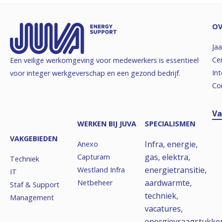
OV
Jaa
Cer
Een veilige werkomgeving voor medewerkers is essentieel
Int
voor integer werkgeverschap en een gezond bedrijf.
Co
Va
WERKEN BIJ JUVA
SPECIALISMEN
VAKGEBIEDEN
Infra, energie,
Anexo
gas, elektra,
Capturam
Techniek
energietransitie,
Westland Infra
IT
aardwarmte,
Netbeheer
Staf & Support
techniek,
Management
vacatures,
energievraagstukke