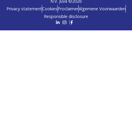
N.V. Juva ©
2026
Privacy statement
Cookies
Proclaimer
Algemene Voorwaarden
Responsible disclosure